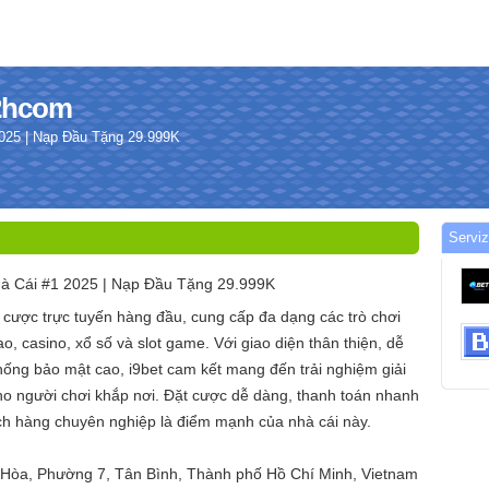
t2hcom
2025 | Nạp Đầu Tặng 29.999K
Serviz
hà Cái #1 2025 | Nạp Đầu Tặng 29.999K
á cược trực tuyến hàng đầu, cung cấp đa dạng các trò chơi
o, casino, xổ số và slot game. Với giao diện thân thiện, dễ
hống bảo mật cao, i9bet cam kết mang đến trải nghiệm giải
 cho người chơi khắp nơi. Đặt cược dễ dàng, thanh toán nhanh
ch hàng chuyên nghiệp là điểm mạnh của nhà cái này.
ú Hòa, Phường 7, Tân Bình, Thành phố Hồ Chí Minh, Vietnam