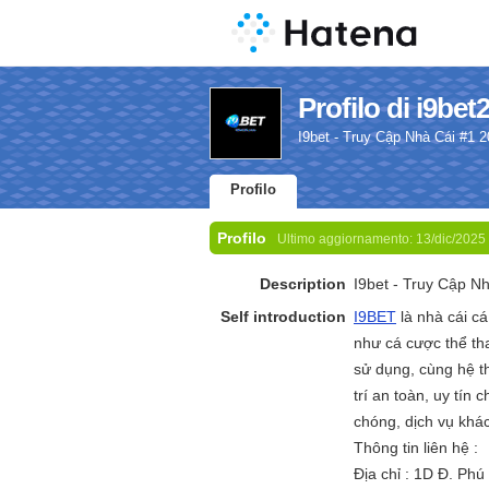
Profilo di i9be
I9bet - Truy Cập Nhà Cái #1 
Profilo
Profilo
Ultimo aggiornamento:
13/dic/2025
Description
I9bet - Truy Cập N
Self introduction
I9BET
là nhà cái c
như cá cược thể tha
sử dụng, cùng hệ t
trí an toàn, uy tín
chóng, dịch vụ khá
Thông tin liên hệ :
Địa chỉ : 1D Đ. Ph