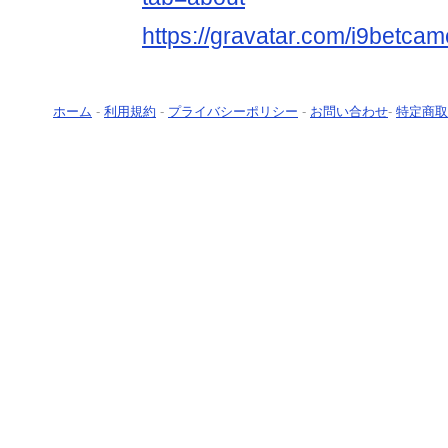
https://gravatar.com/i9betcam
ホーム
-
利用規約
-
プライバシーポリシー
-
お問い合わせ
-
特定商取