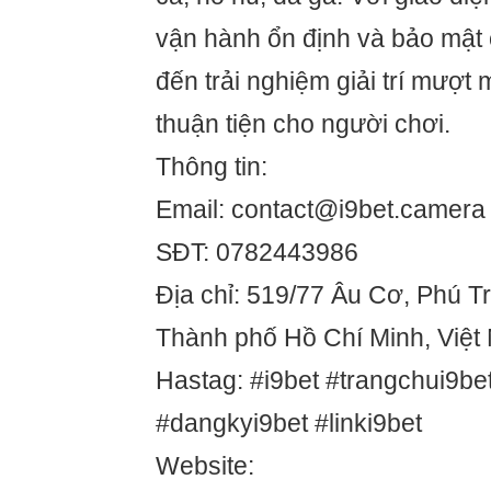
vận hành ổn định và bảo mật
đến trải nghiệm giải trí mượt
thuận tiện cho người chơi.
Thông tin:
Email: contact@i9bet.camera
SĐT: 0782443986
Địa chỉ: 519/77 Âu Cơ, Phú T
Thành phố Hồ Chí Minh, Việt
Hastag: #i9bet #trangchui9b
#dangkyi9bet #linki9bet
Website: