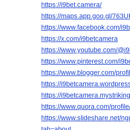
https://i9bet.camera/
https://maps.app.goo.gl/7
https://www.facebook.com/i9
https://x.com/i9betcamera
https://www.youtube.com/@i
https://www.pinterest.com/i9
https://www.blogger.com/pro
https://i9betcamera.wordpres
https://i9betcamera.mystrikin
https://www.quora.com/profil
https://www.slideshare.net/n
tab=about