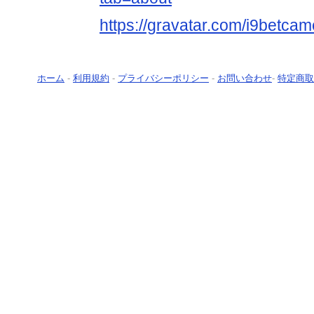
https://gravatar.com/i9betcam
ホーム
-
利用規約
-
プライバシーポリシー
-
お問い合わせ
-
特定商取