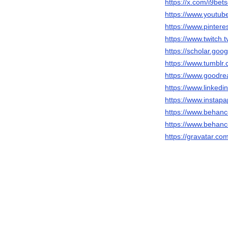
https://x.com/i9bet
https://www.youtub
https://www.pintere
https://www.twitch.
https://scholar.go
https://www.tumblr
https://www.goodr
https://www.linkedi
https://www.instap
https://www.behanc
https://www.behanc
https://gravatar.co