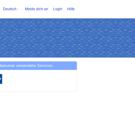
Deutsch
Melde dich an
Login
Hilfe
betsenet verwendete Services.