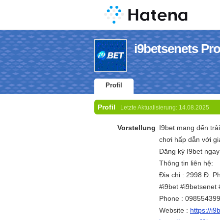
i9betsenets Prof
Profil
Profil
Letzte Aktualisierung:
14.08.2025
Vorstellung
I9bet mang đến trải
chơi hấp dẫn với gi
Đăng ký I9bet ngay 
Thông tin liên hệ:
Địa chỉ : 2998 Đ. 
#i9bet #i9betsenet
Phone : 09855439
Website :
https://i9