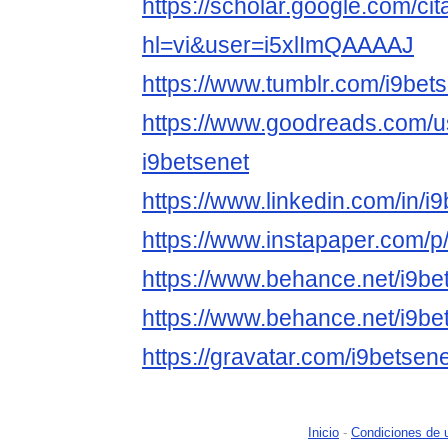
https://scholar.google.com/cit
hl=vi&user=i5xlImQAAAAJ
https://www.tumblr.com/i9bet
https://www.goodreads.com/
i9betsenet
https://www.linkedin.com/in/i9
https://www.instapaper.com/p
https://www.behance.net/i9be
https://www.behance.net/i9be
https://gravatar.com/i9betsene
Inicio
-
Condiciones de 