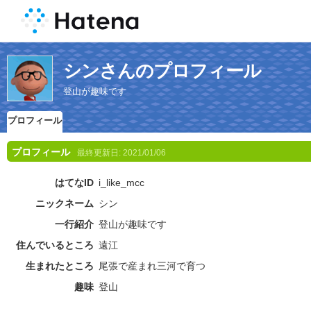
シンさんのプロフィール
登山が趣味です
プロフィール
プロフィール
最終更新日:
2021/01/06
はてなID
i_like_mcc
ニックネーム
シン
一行紹介
登山が趣味です
住んでいるところ
遠江
生まれたところ
尾張で産まれ三河で育つ
趣味
登山