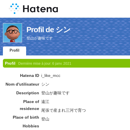
Profil de シン
登山が趣味です
Profil
Profil
Dernière mise à jour:
6 janv. 2021
Hatena ID
i_like_mcc
Nom d'utilisateur
シン
Description
登山が趣味です
Place of
遠江
residence
尾張で産まれ三河で育つ
Place of birth
登山
Hobbies