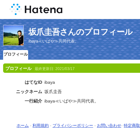
坂爪圭吾さんのプロフィール
ibaya≪いばや≫共同代表。
プロフィール
プロフィール
最終更新日:
2021/03/17
はてなID
ibaya
ニックネーム
坂爪圭吾
一行紹介
ibaya≪いばや≫共同代表。
ホーム
-
利用規約
-
プライバシーポリシー
-
お問い合わせ
-
特定商取