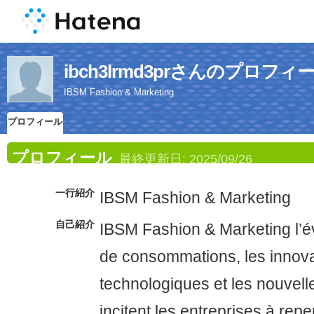
ibch3lrmd3prさんのプロフィ
IBSM Fashion & Marketing
プロフィール
プロフィール
最終更新日:
2025/09/26
一行紹介
IBSM Fashion & Marketing
自己紹介
IBSM Fashion & Marketing l’é
de consommations, les innov
technologiques et les nouvel
incitent les entreprises à repe