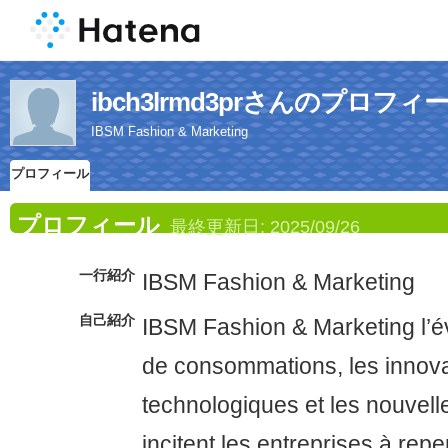
ibch3lrmd3prさんのプロフィ
IBSM Fashion & Marketing
プロフィール
プロフィール
最終更新日:
2025/09/26
一行紹介
IBSM Fashion & Marketing
自己紹介
IBSM Fashion & Marketing l’é
de consommations, les innov
technologiques et les nouvel
incitent les entreprises à repe