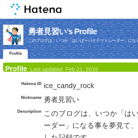
勇者見習い's Profile
このブログは、いつか「はいぱーバイナリトレーダー」にな
Profile
Profile
Last updated:
Feb 21, 2019
Hatena ID
ice_candy_rock
Nickname
勇者見習い
Description
この
ブログ
は、いつか「
は
ーダー
」になる事を夢見て、
した記録です。