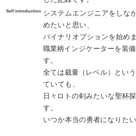
Self introduction
システムエンジニア
をしな
めたいと思い、
バイナリ
オプション
を始め
職業
柄インジケーターを装
す。
全ては
裁量
（
レベル
）とい
ていても、
日々
ロトの剣
みたいな
聖杯
す
。
いつか本当の
勇者
になりた