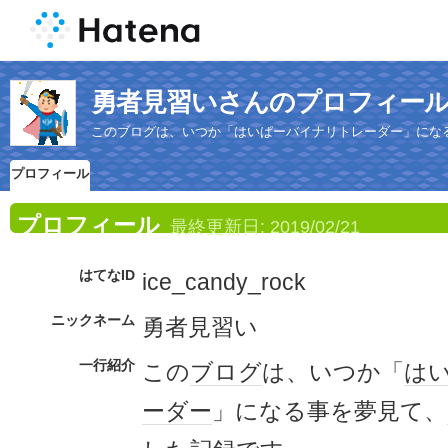
勇者見習いさんのプロフィー
このブログは、いつか「はいぱーバイナリトレーダー」にな
プロフィール
プロフィール
最終更新日:
2019/02/21
はてなID
ice_candy_rock
ニックネーム
勇者見習い
一行紹介
この
ブログ
は、いつか「
は
ーダー
」になる事を夢見て、