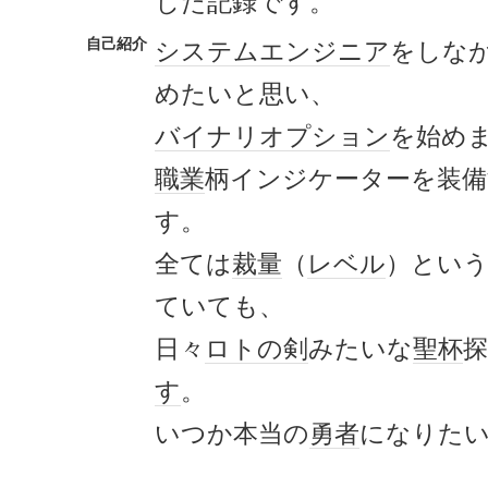
した記録です。
自己紹介
システムエンジニア
をしな
めたいと思い、
バイナリ
オプション
を始め
職業
柄インジケーターを装
す。
全ては
裁量
（
レベル
）とい
ていても、
日々
ロトの剣
みたいな
聖杯
す
。
いつか本当の
勇者
になりた