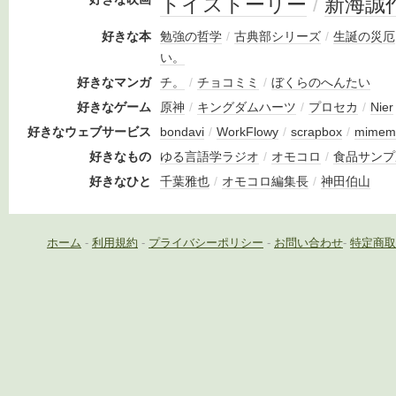
トイストーリー
/
新海誠
好きな本
勉強の哲学
/
古典部シリーズ
/
生誕の災厄
い。
好きなマンガ
チ。
/
チョコミミ
/
ぼくらのへんたい
好きなゲーム
原神
/
キングダムハーツ
/
プロセカ
/
Nier
好きなウェブサービス
bondavi
/
WorkFlowy
/
scrapbox
/
mimem
好きなもの
ゆる言語学ラジオ
/
オモコロ
/
食品サンプ
好きなひと
千葉雅也
/
オモコロ編集長
/
神田伯山
ホーム
-
利用規約
-
プライバシーポリシー
-
お問い合わせ
-
特定商取