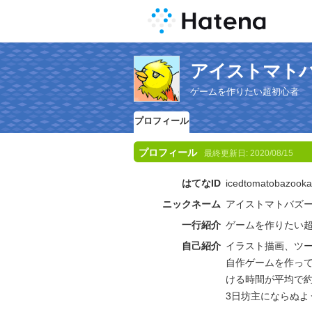
アイストマト
ゲームを作りたい超初心者
プロフィール
プロフィール
最終更新日:
2020/08/15
はてなID
icedtomatobazooka
ニックネーム
アイストマトバズ
一行紹介
ゲームを作りたい
自己紹介
イラスト描画、ツ
自作ゲームを作っ
ける時間が平均で約2
3日坊主にならぬよう