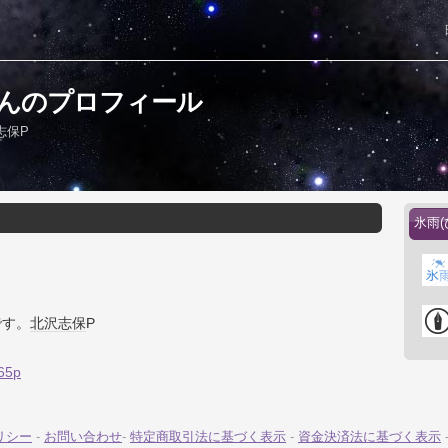
さんのプロフィール
志保P
氷雨
です。
北沢志保
P
765p
リシー
-
お問い合わせ
-
特定商取引法に基づく表示
-
資金決済法に基づく表示