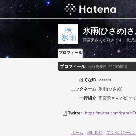
氷雨(ひさめ)
雨宮天さんが好きです。北沢
プロフィール
プロフィール
最終更新日:
2020/05/10
はてなID
icerain
ニックネーム
氷雨(ひさめ)
一行紹介
雨宮天
さんが好き
Twitter
https://twitter.com/icerain
ホーム
-
利用規約
-
プライバシーポ