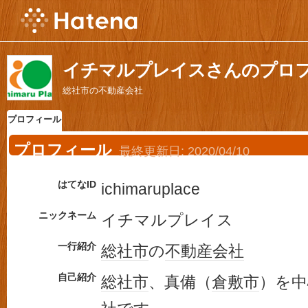
イチマルプレイスさんのプロ
総社市の不動産会社
プロフィール
プロフィール
最終更新日:
2020/04/10
はてなID
ichimaruplace
ニックネーム
イチマルプレイス
一行紹介
総社市
の
不動産会社
自己紹介
総社市
、真備（
倉敷市
）を中