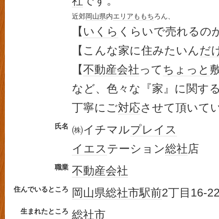
社
です。
近郊
岡山県
内
エリア
ももち
ろん、
【
いくら
くらいで売れるの
【こんな家に住みたいん
だ
【
不動産会社
って
ちょっと
など、色々な『家』に関す
丁寧にご
対応
させて頂いて
氏名
㈱イチマル
プレイス
イエス
テーション
総社
店
職業
不動産会社
住んでいるところ
岡山県
総社市
駅前
2丁目16-2
生まれたところ
総社市