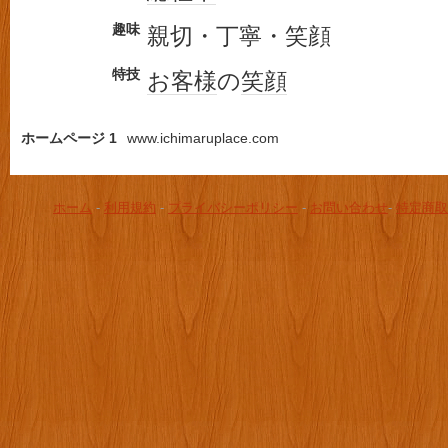
趣味
親切・丁寧・笑顔
特技
お客様
の
笑顔
ホームページ 1
www.ichimaruplace.com
ホーム
-
利用規約
-
プライバシーポリシー
-
お問い合わせ
-
特定商取