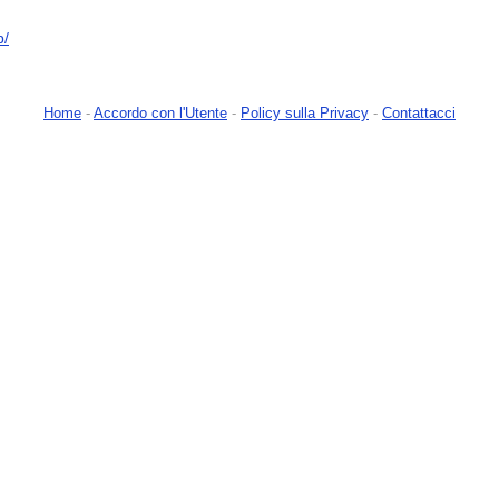
p/
Home
-
Accordo con l'Utente
-
Policy sulla Privacy
-
Contattacci