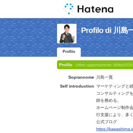
Profilo di 川
Profilo
Profilo
Ultimo aggiornamento:
06/feb/2026
Soprannome
川島一寛
Self introduction
マーケティングと
コンサルティング
師を務める。
ホームページ制作会
行支援により、多
公式ブログ
https://kawashima.i