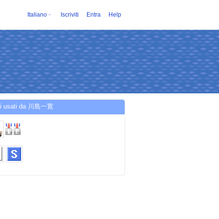
Italiano
Iscriviti
Entra
Help
zi usati da 川島一寛