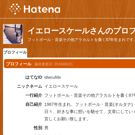
イエロースケールさんのプロ
フットボール・音楽その他アラカルトを書く87年生まれです
プロフィール
プロフィール
最終更新日:
2016/06/21
はてなID
idwcufds
ニックネーム
イエロースケール
一行紹介
フットボール
・
音楽
その他
アラカルト
を書く87
自己紹介
1987年
生
まれ
、
フットボール
・
音楽
(
オルタナ
)
日々、好きな事に想いを馳せて、
文章
にしてい
宜しくお願い致
しま
す。
性別
男