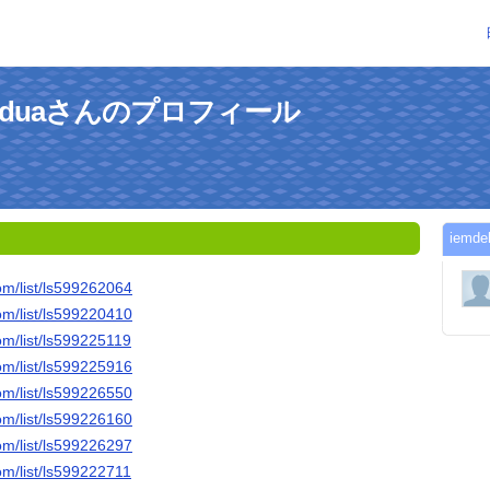
morduaさんのプロフィール
iem
om/list/ls599262064
om/list/ls599220410
om/list/ls599225119
om/list/ls599225916
om/list/ls599226550
om/list/ls599226160
om/list/ls599226297
om/list/ls599222711