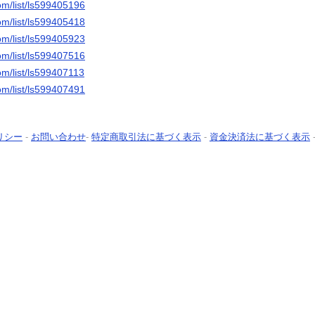
om/list/ls599405196
om/list/ls599405418
om/list/ls599405923
om/list/ls599407516
om/list/ls599407113
om/list/ls599407491
リシー
-
お問い合わせ
-
特定商取引法に基づく表示
-
資金決済法に基づく表示