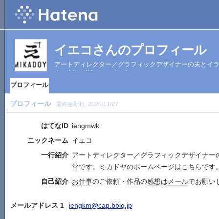
イエコさんのプロフィール
アートディレクター／グラフィックデザイナーの夫とイ
す。 https://design.mikadoya.jp
プロフィール
プロフィール
最終更新日:
2020/11/27
はてなID
iengmwk
ニックネーム
イエコ
一行紹介
アートディレクター／グラフィックデザイナー
常です。ミカドヤのホームページはこちらです
自己紹介
お仕事
のご依頼・作品の
感想
は
メール
でお願い
メールアドレス 1
iengkm@cap.bbiq.jp