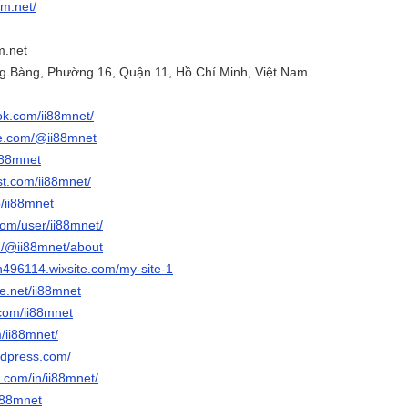
8m.net/
m.net
ng Bàng, Phường 16, Quận 11, Hồ Chí Minh, Việt Nam
ok.com/ii88mnet/
be.com/@ii88mnet
ii88mnet
st.com/ii88mnet/
p/ii88mnet
com/user/ii88mnet/
m/@ii88mnet/about
an496114.wixsite.com/my-site-1
e.net/ii88mnet
.com/ii88mnet
m/ii88mnet/
rdpress.com/
n.com/in/ii88mnet/
ii88mnet