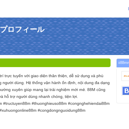
んのプロフィール
ii8
trí trực tuyến với giao diện thân thiện, dễ sử dụng và phù
g người dùng. Hệ thống vận hành ổn định, nội dung đa dạng
hường xuyên giúp mang lại trải nghiệm mới mẻ. 88M cũng
à hỗ trợ người dùng nhanh chóng, tiện lợi.
88m #tructuyen88m #thuonghieuso88m #congnghehiendai88m
 #xuhuongonline88m #congdongnguoidung88m