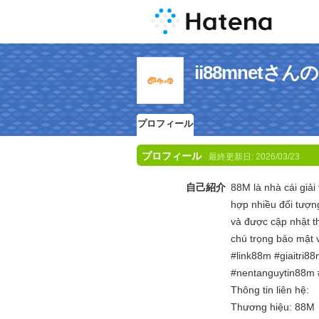
ii88mnetさ
プロフィール
プロフィール
最終更新日:
2026/03/23
自己紹介
88M là nhà cái giải 
hợp nhiều đối tượn
và được cập nhật t
chú trọng bảo mật v
#link88m #giaitri
#nentanguytin88m
Thông tin liên hệ:
Thương hiệu: 88M