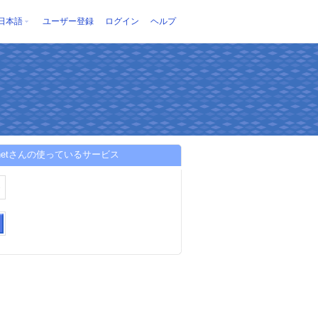
日本語
ユーザー登録
ログイン
ヘルプ
8mnetさんの使っているサービス