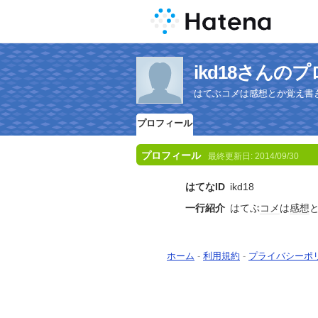
ikd18さんの
はてぶコメは感想とか覚え書
プロフィール
プロフィール
最終更新日:
2014/09/30
はてなID
ikd18
一行紹介
はてぶ
コメ
は
感想
ホーム
-
利用規約
-
プライバシーポ