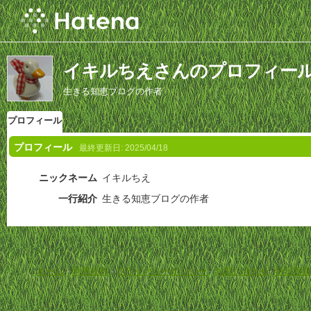
イキルちえさんのプロフィー
生きる知恵ブログの作者
プロフィール
プロフィール
最終更新日:
2025/04/18
ニックネーム
イキルちえ
一行紹介
生きる知恵ブログの作者
ホーム
-
利用規約
-
プライバシーポリシー
-
お問い合わせ
-
特定商取