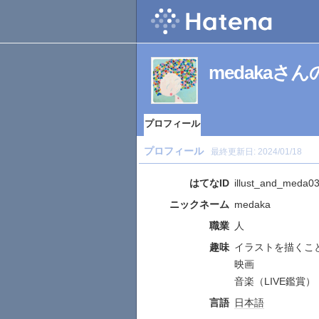
medakaさ
プロフィール
プロフィール
最終更新日:
2024/01/18
はてなID
illust_and_meda0
ニックネーム
medaka
職業
人
趣味
イラストを描くこ
映画
音楽（LIVE鑑賞）
言語
日本語