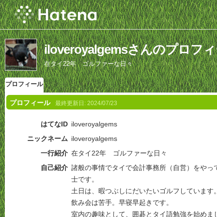
iloveroyalgemsさんのプロフ
在タイ22年 ゴルファーな日々
プロフィール
プロフィール
最終更新日:
2024/07/23
はてなID
iloveroyalgems
ニックネーム
iloveroyalgems
一行紹介
在タイ22年 ゴルファーな日々
自己紹介
諸般の事情でタイで会計事務所（自営）をやっ
士です。
土日は、暇つぶしにだいたいゴルフしています
飲み会は苦手。早寝早起きです。
室内の趣味として、囲碁とタイ語勉強を始めま