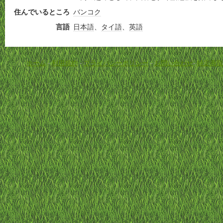
住んでいるところ
バンコク
言語
日本語
、
タイ語
、
英語
ホーム
-
利用規約
-
プライバシーポリシー
-
お問い合わせ
-
特定商取