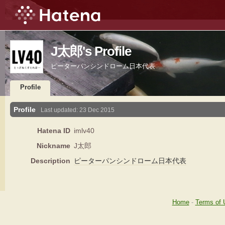
J太郎's Profile
ピーターパンシンドローム日本代表
Profile
Profile
Last updated:
23 Dec 2015
Hatena ID
imlv40
Nickname
J太郎
Description
ピーターパンシンドローム
日本代表
Home
-
Terms of 