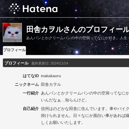
田舎カヲルさんのプロフィー
あんパンとかクリームパンの中の空洞ってなにか好き。人生
プロフィール
プロフィール
最終更新日:
2024/11/14
はてなID
inakakaoru
ニックネーム
田舎カヲル
一行紹介
あんパンとかクリームパンの中の空洞ってなに
いんだなぁ…知らんけど。
自己紹介
信州
は
のどか
な
田舎
に住んでい
ます
。車や
バイ
掛けられません。日々なにか
面白い
事があれば
しく
お願いいた
しま
す。