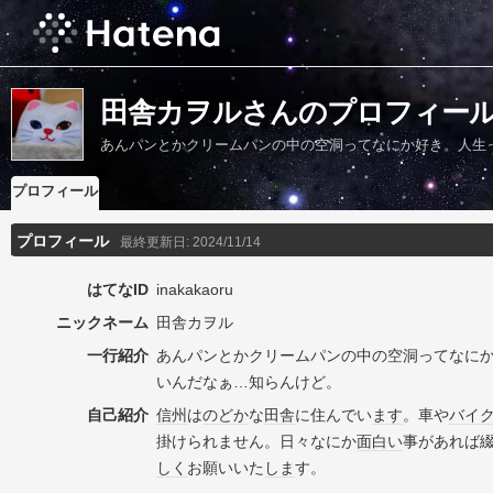
田舎カヲルさんのプロフィー
あんパンとかクリームパンの中の空洞ってなにか好き。人生
プロフィール
プロフィール
最終更新日:
2024/11/14
はてなID
inakakaoru
ニックネーム
田舎カヲル
一行紹介
あんパンとかクリームパンの中の空洞ってなに
いんだなぁ…知らんけど。
自己紹介
信州
は
のどか
な
田舎
に住んでい
ます
。車や
バイ
掛けられません。日々なにか
面白い
事があれば
しく
お願いいた
しま
す。