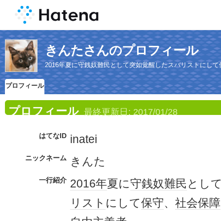
きんたさんのプロフィール
2016年夏に守銭奴難民として突如覚醒したスバリストにし
プロフィール
プロフィール
最終更新日:
2017/01/28
はてなID
inatei
ニックネーム
きんた
一行紹介
2016年
夏に
守銭奴
難民
とし
リスト
にして
保守
、
社会保障