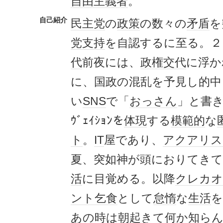
自由主義者
。
自己紹介
民主党
の
政策
の数々の
矛盾
を
党支持
を自認するに至る。２
代
前夜には、
政権交代
に浮か
に、国政の混乱を予見し的中
い
SNS
で「
おっさん
」と書
ｳﾞｪｲｼｮﾝを
体現
する
模範的
な
ト
。
IT
屋であり、
アクアリス
夏、突如神が頭におりてきて
活
に目覚める。以降
クレカ
オ
ント乞食
として
怠惰
な
生活
を
あの時は朝起きて何か知ら