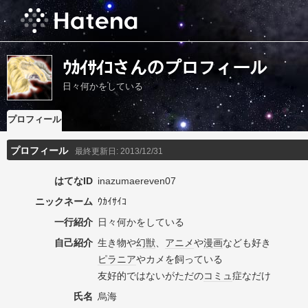
ｳｶｲｻｲｺさんのプロフィール
日々何かをしている
プロフィール
プロフィール
最終更新日:
2013/12/31
はてなID
inazumaereven07
ニックネーム
ｳｶｲｻｲｺ
一行紹介
日々何かをしている
自己紹介
生き物や
幻獣
、
アニメ
や
漫画
なども好き
ピラニア
やカメを飼っている
友好的ではないがただの
コミュ
症なだけ
氏名
烏海