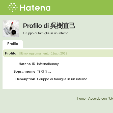
Profilo di 呉樹直己
Gruppo di famiglia in un interno
Profilo
Profilo
Ultimo aggiornamento:
11/apr/2019
Hatena ID
infernalbunny
Soprannome
呉樹直己
Description
Gruppo
di
famiglia in
un
interno
Home
-
Accordo con l'Ut