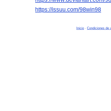
https://issuu.com/98win98
Inicio
-
Condiciones de 