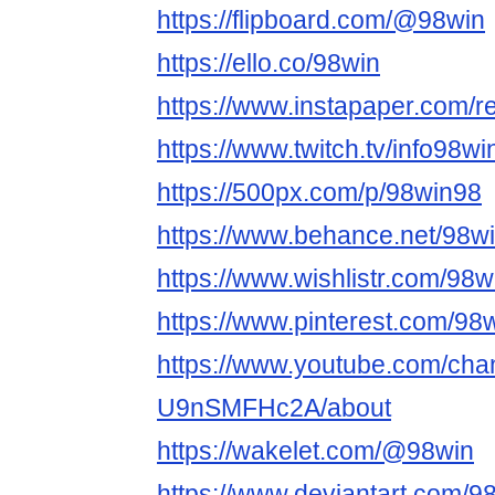
https://flipboard.com/@98win
https://ello.co/98win
https://www.instapaper.com/
https://www.twitch.tv/info98w
https://500px.com/p/98win98
https://www.behance.net/98w
https://www.wishlistr.com/98w
https://www.pinterest.com/98
https://www.youtube.com/c
U9nSMFHc2A/about
https://wakelet.com/@98win
https://www.deviantart.com/9