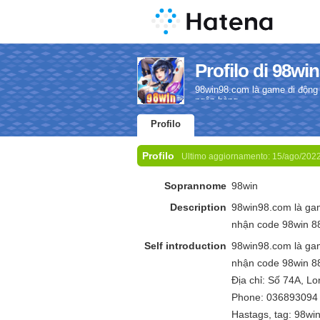
Profilo di 98win
98win98.com là game di động d
ngân hàng
Profilo
Profilo
Ultimo aggiornamento:
15/ago/202
Soprannome
98win
Description
98win98.com là gam
nhận code 98win 88
Self introduction
98win98.com là gam
nhận code 98win 88
Địa chỉ: Số 74A, L
Phone: 036893094
Hastags, tag: 98wi