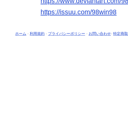
https://www.deviantart.com/9
https://issuu.com/98win98
ホーム
-
利用規約
-
プライバシーポリシー
-
お問い合わせ
-
特定商取