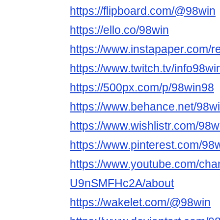
https://flipboard.com/@98win
https://ello.co/98win
https://www.instapaper.com/
https://www.twitch.tv/info98w
https://500px.com/p/98win98
https://www.behance.net/98w
https://www.wishlistr.com/98w
https://www.pinterest.com/98
https://www.youtube.com/c
U9nSMFHc2A/about
https://wakelet.com/@98win