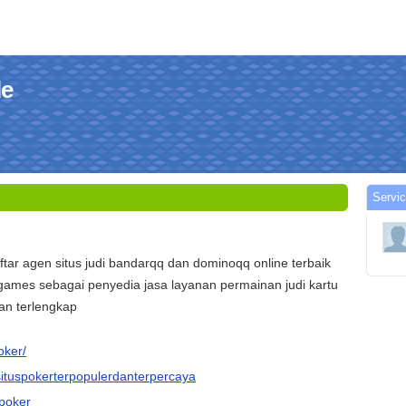
le
Servic
ftar agen situs judi bandarqq dan dominoqq online terbaik
 games sebagai penyedia jasa layanan permainan judi kartu
dan terlengkap
oker/
ersituspokerterpopulerdanterpercaya
ipoker