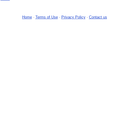
Home
-
Terms of Use
-
Privacy Policy
-
Contact us