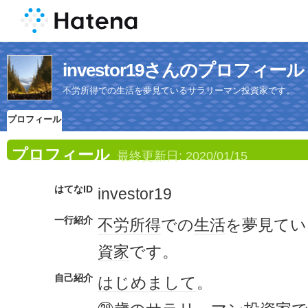
investor19さんのプロフィール
不労所得での生活を夢見ているサラリーマン投資家です。
プロフィール
プロフィール
最終更新日:
2020/01/15
はてなID
investor19
一行紹介
不労所得
での
生活
を夢見てい
資家
です。
自己紹介
はじめまして
。