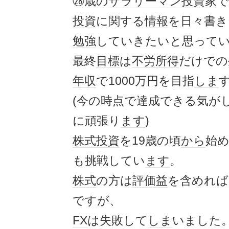
㉘歳の
サラリーマン
投資家
で
投資
に関する
情報
を日々書き
勉強
していきたいと思って
最終
目標
は
不労所得
だけでの
年収
で1000万円を目指
しま
(今の時点で達成できる気が
に頑張り
ます
)
株式投資
を19歳の頃
から
始
も挑戦してい
ます
。
株式
の方は
評価益
を含めれば
ですが、
FX
は失敗して
しま
いました