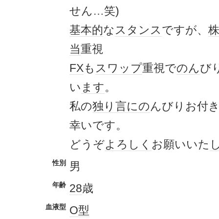
せん…笑)
基本的
な
スタンス
ですが、
当
重視
FX
も
スワップ
重視で
のん
び
い
ます
。
私の
独り言
にの
んびりお付
幸いです。
どうぞ
よろしく
お願いいた
性別
男
年齢
28
歳
血液型
O型