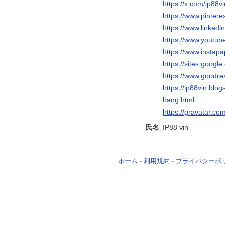
https://x.com/ip88vi
https://www.pintere
https://www.linkedi
https://www.youtu
https://www.insta
https://sites.goog
https://www.goodr
https://ip88vin.blo
hang.html
https://gravatar.c
氏名
IP88 vin
ホーム
-
利用規約
-
プライバシーポ