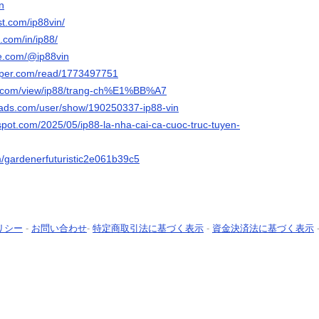
n
st.com/ip88vin/
n.com/in/ip88/
be.com/@ip88vin
paper.com/read/1773497751
le.com/view/ip88/trang-ch%E1%BB%A7
eads.com/user/show/190250337-ip88-vin
gspot.com/2025/05/ip88-la-nha-cai-ca-cuoc-truc-tuyen-
om/gardenerfuturistic2e061b39c5
リシー
-
お問い合わせ
-
特定商取引法に基づく表示
-
資金決済法に基づく表示