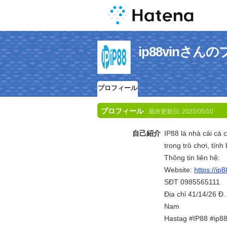
ip88vinさ
プロフィール
プロフィール
最終更新日:
2025/05/10
自己紹介
IP88 là nhà cái cá
trong trò chơi, tín
Thông tin liên hệ:
Website:
https://ip8
SĐT 0985565111
Địa chỉ 41/14/26 Đ
Nam
Hastag #IP88 #ip88