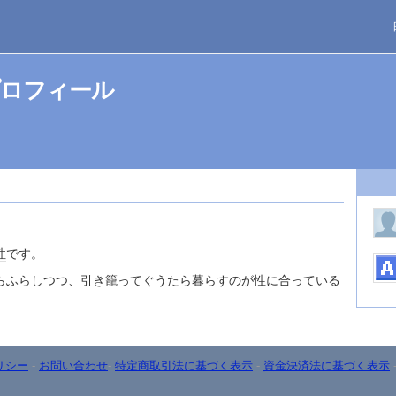
のプロフィール
。
性
です。
らふらしつつ、引き籠ってぐうたら暮らすのが性に合っている
リシー
-
お問い合わせ
-
特定商取引法に基づく表示
-
資金決済法に基づく表示