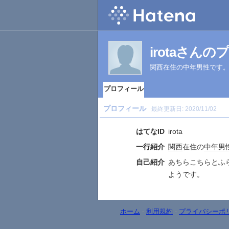
irotaさん
関西在住の中年男性です
プロフィール
プロフィール
最終更新日:
2020/11/02
はてなID
irota
一行紹介
関西
在住の
中年
男
自己紹介
あちらこちらとふ
ようです。
ホーム
-
利用規約
-
プライバシーポ