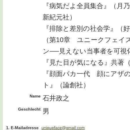
『病気だよ全員集合』（月乃
新紀元社）
『排除と差別の社会学』（好
（第10章 ユニークフェイ
ン──見えない当事者を可視
『見た目が気になる』共著（
『顔面バカ一代 顔にアザ
ト』（論創社）
Name
石井政之
Geschlecht
男
1. E-Mailadresse
uniqueface@gmail.com