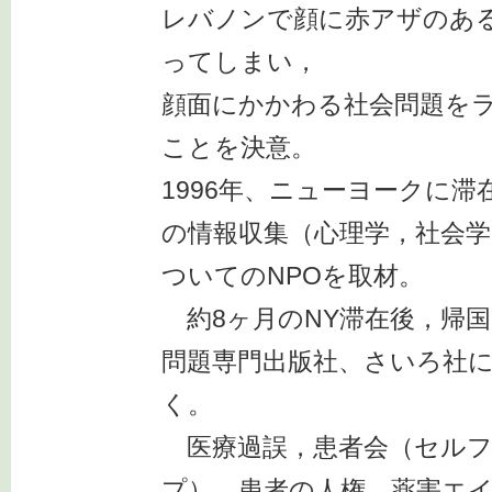
レバノンで顔に赤アザのあ
ってしまい，
顔面にかかわる社会問題を
ことを決意。
1996年、ニューヨークに
の情報収集（心理学，社会
ついてのNPOを取材。
約8ヶ月のNY滞在後，帰
問題専門出版社、さいろ社
く。
医療過誤，患者会（セルフ
プ）、患者の人権、薬害エ