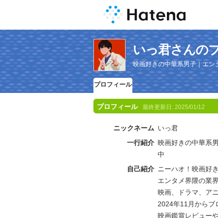
いっ君さんの
映画好きの中華系男子｜エンタ
プロフィール
プロフィール
最終更新日:
2025/01/12
ニックネーム
いっ君
一行紹介
映画好きの中華系男
中
自己紹介
ニーハオ！映画好き
エンタメ界隈の業界
映画、ドラマ、ア
2024年11月か
映画鑑賞レビュー