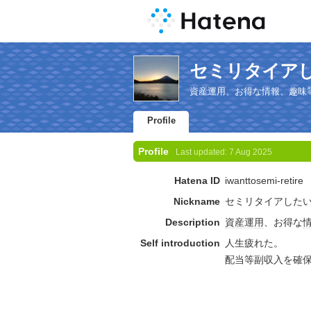
セミリタイアしたい'
資産運用、お得な情報、趣味
Profile
Profile
Last updated:
7 Aug 2025
Hatena ID
iwanttosemi-retire
Nickname
セミリタイアした
Description
資産
運用
、お得な
Self introduction
人生疲れた。
配当等副収入を確