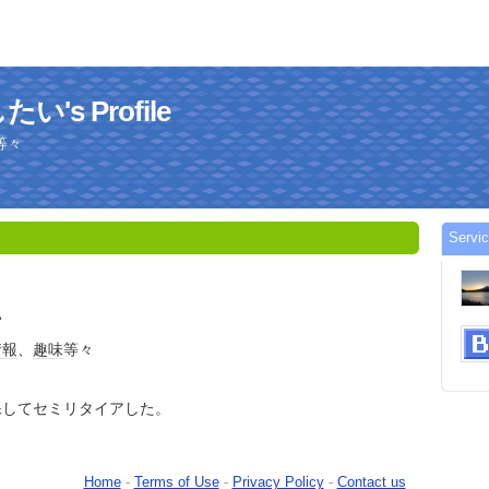
s Profile
等々
Serv
い
情報
、
趣味
等々
保してセミリタイアした。
Home
-
Terms of Use
-
Privacy Policy
-
Contact us