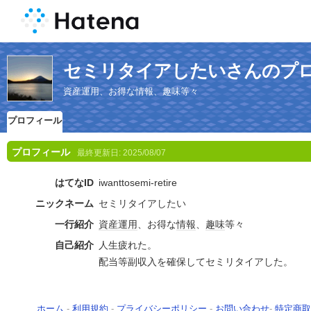
セミリタイアしたいさんのプ
資産運用、お得な情報、趣味等々
プロフィール
プロフィール
最終更新日:
2025/08/07
はてなID
iwanttosemi-retire
ニックネーム
セミリタイアしたい
一行紹介
資産
運用
、お得な
情報
、
趣味
等々
自己紹介
人生疲れた。
配当等副収入を確保してセミリタイアした。
ホーム
-
利用規約
-
プライバシーポリシー
-
お問い合わせ
-
特定商取