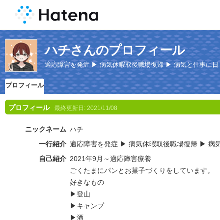
ハチさんのプロフィール
適応障害を発症 ▶ 病気休暇取後職場復帰 ▶ 病気と仕事に
プロフィール
プロフィール
最終更新日:
2021/11/08
ニックネーム
ハチ
一行紹介
適応障害を発症 ▶ 病気休暇取後職場復帰 ▶ 
自己紹介
2021年9月～適応障害療養
ごくたまにパンとお菓子づくりをしています。
好きなもの
▶登山
▶キャンプ
▶酒