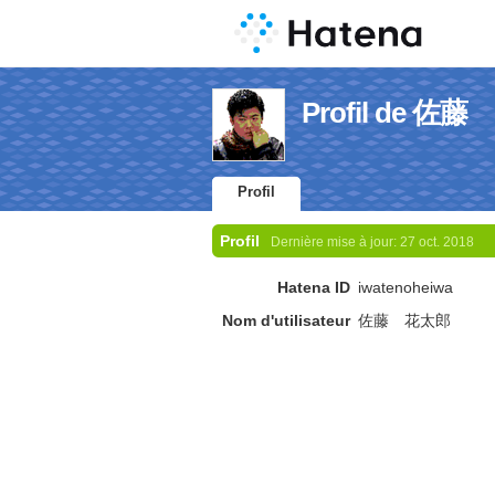
Profil de 佐
Profil
Profil
Dernière mise à jour:
27 oct. 2018
Hatena ID
iwatenoheiwa
Nom d'utilisateur
佐藤 花太郎