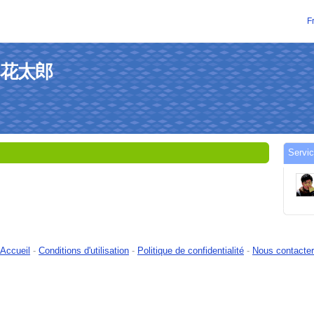
F
藤 花太郎
Servi
Accueil
-
Conditions d'utilisation
-
Politique de confidentialité
-
Nous contacter