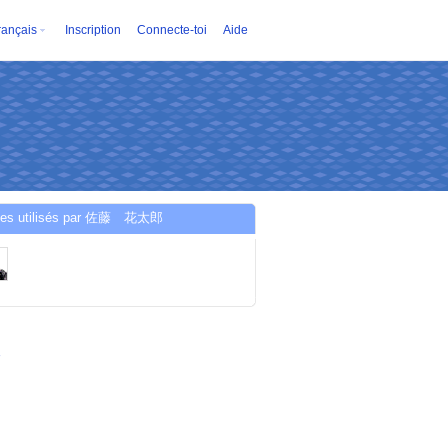
rançais
Inscription
Connecte-toi
Aide
ces utilisés par 佐藤 花太郎