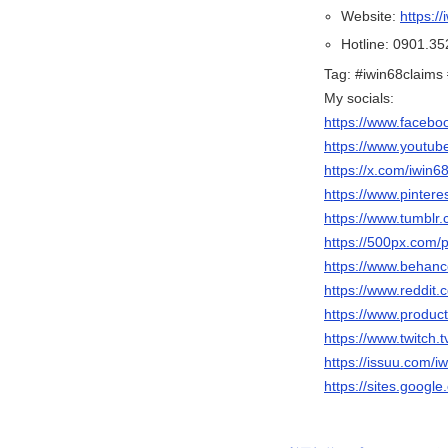
Website:
https://
Hotline: 0901.35
Tag: #iwin68claims
My socials:
https://www.facebo
https://www.youtu
https://x.com/iwin6
https://www.pintere
https://www.tumblr
https://500px.com/
https://www.behanc
https://www.reddit.
https://www.produc
https://www.twitch.
https://issuu.com/i
https://sites.googl