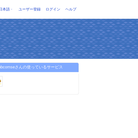
日本語
ユーザー登録
ログイン
ヘルプ
nclubcomseさんの使っているサービス