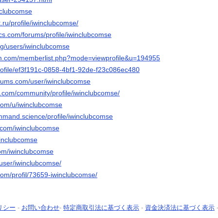
inclubcomse
.ru/profile/iwinclubcomse/
cs.com/forums/profile/iwinclubcomse
rg/users/iwinclubcomse
rum.com/memberlist.php?mode=viewprofile&u=194955
/profile/ef3f191c-0858-4bf1-92de-f23c086ec480
forums.com/user/iwinclubcomse
t.com/community/profile/iwinclubcomse/
.com/u/iwinclubcomse
ommand.science/profile/iwinclubcomse
y.com/iwinclubcomse
winclubcomse
com/iwinclubcomse
u/user/iwinclubcomse/
com/profil/73659-iwinclubcomse/
リシー
-
お問い合わせ
-
特定商取引法に基づく表示
-
資金決済法に基づく表示