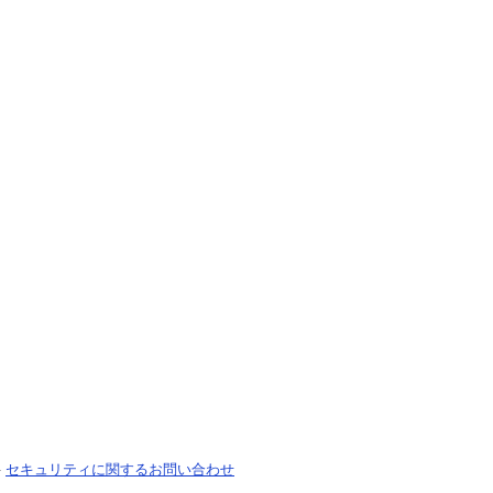
-
セキュリティに関するお問い合わせ