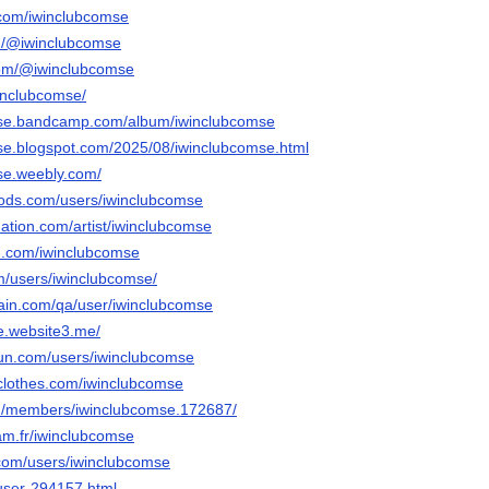
.com/iwinclubcomse
m/@iwinclubcomse
com/@iwinclubcomse
winclubcomse/
omse.bandcamp.com/album/iwinclubcomse
mse.blogspot.com/2025/08/iwinclubcomse.html
mse.weebly.com/
ods.com/users/iwinclubcomse
ation.com/artist/iwinclubcomse
rd.com/iwinclubcomse
m/users/iwinclubcomse/
hain.com/qa/user/iwinclubcomse
se.website3.me/
un.com/users/iwinclubcomse
clothes.com/iwinclubcomse
um/members/iwinclubcomse.172687/
cam.fr/iwinclubcomse
.com/users/iwinclubcomse
/user-294157.html