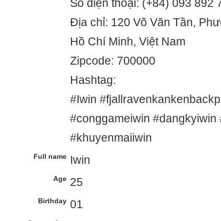
Số điện thoại: (+84) 093 892
Địa chỉ: 120 Võ Văn Tần, Phư
Hồ Chí Minh, Việt Nam
Zipcode: 700000
Hashtag:
#Iwin #fjallravenkankenbac
#conggameiwin #dangkyiwin
#khuyenmaiiwin
Full name
Iwin
Age
25
Birthday
01