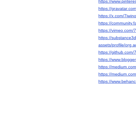
https://www.pintere
https://gravatar.co
https://x.com/7iwin
https://community.f
https://vimeo.com/7
https://substance
assets/profile/o
https://github.com/
https://www.blogg
https://medium.co
https://medium.co
https://www.behanc