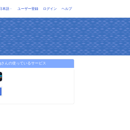
日本語
ユーザー登録
ログイン
ヘルプ
norgさんの使っているサービス