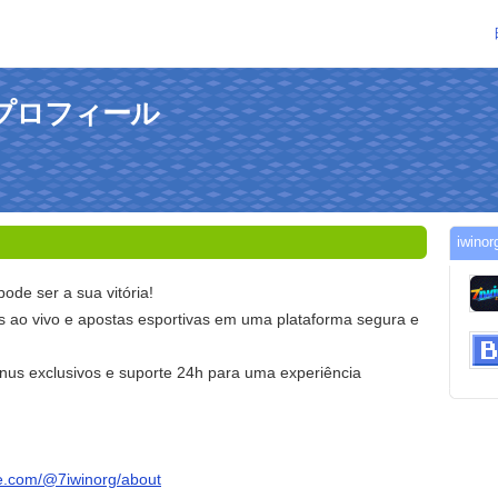
んのプロフィール
iwi
ode ser a sua vitória!
gos ao vivo e apostas esportivas em uma plataforma segura e
nus exclusivos e suporte 24h para uma experiência
be.com/@7iwinorg/about