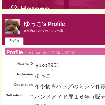
ゆっこ's Profile
布小物＆バッグのミシン作家
Profile
Profile
Last updated:
7 May 2024
Hatena ID
iyuko2951
Nickname
ゆっこ
Description
布小物＆バッグのミシン作
Self introduction
ハンドメイド歴１６年（販